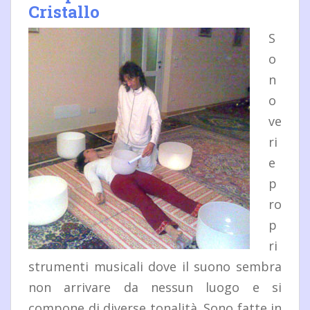
Cristallo
S
o
n
o
ve
ri
e
p
ro
p
ri
strumenti musicali dove il suono sembra
non arrivare da nessun luogo e si
compone di diverse tonalità. Sono fatte in