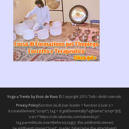
Yoga a Trento by Enzo de Ruvo
© Copyright 2015 Tutti i diritti riservati.
Privacy Policy
(function (w,d) {var loader = function () {var s =
d.createElement("script"), tag = d.getElementsByTagName("script")[0];
s.src="https://cdn.iubenda.com/iubenda.js";
tag.parentNode.insertBefore(s,tag);}; if(w.addEventListener)
{w.addEventListener("load", loader, false);}else if(w.attachEvent)