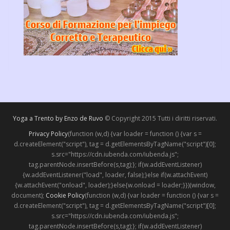
Yoga a Trento by Enzo de Ruvo
© Copyright 2015 Tutti i diritti riservati.
Privacy Policy
(function (w,d) {var loader = function () {var s =
d.createElement("script"), tag = d.getElementsByTagName("script")[0];
s.src="https://cdn.iubenda.com/iubenda.js";
tag.parentNode.insertBefore(s,tag);}; if(w.addEventListener)
{w.addEventListener("load", loader, false);}else if(w.attachEvent)
{w.attachEvent("onload", loader);}else{w.onload = loader;}})(window,
document);
Cookie Policy
(function (w,d) {var loader = function () {var s =
d.createElement("script"), tag = d.getElementsByTagName("script")[0];
s.src="https://cdn.iubenda.com/iubenda.js";
tag.parentNode.insertBefore(s,tag);}; if(w.addEventListener)