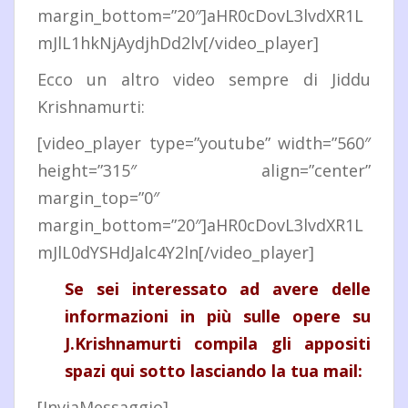
margin_bottom=”20″]aHR0cDovL3lvdXR1L
mJlL1hkNjAydjhDd2lv[/video_player]
Ecco un altro video sempre di Jiddu
Krishnamurti:
[video_player type=”youtube” width=”560″
height=”315″ align=”center”
margin_top=”0″
margin_bottom=”20″]aHR0cDovL3lvdXR1L
mJlL0dYSHdJalc4Y2ln[/video_player]
Se sei interessato ad avere delle
informazioni in più sulle opere su
J.Krishnamurti compila gli appositi
spazi qui sotto lasciando la tua mail:
[InviaMessaggio]