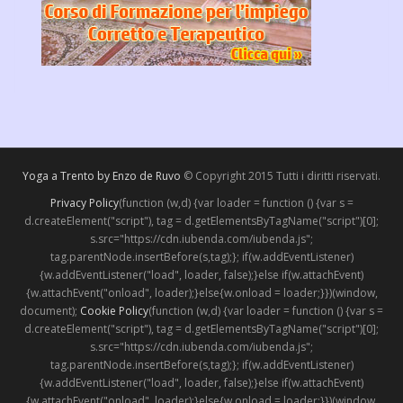
Yoga a Trento by Enzo de Ruvo
© Copyright 2015 Tutti i diritti riservati.
Privacy Policy
(function (w,d) {var loader = function () {var s =
d.createElement("script"), tag = d.getElementsByTagName("script")[0];
s.src="https://cdn.iubenda.com/iubenda.js";
tag.parentNode.insertBefore(s,tag);}; if(w.addEventListener)
{w.addEventListener("load", loader, false);}else if(w.attachEvent)
{w.attachEvent("onload", loader);}else{w.onload = loader;}})(window,
document);
Cookie Policy
(function (w,d) {var loader = function () {var s =
d.createElement("script"), tag = d.getElementsByTagName("script")[0];
s.src="https://cdn.iubenda.com/iubenda.js";
tag.parentNode.insertBefore(s,tag);}; if(w.addEventListener)
{w.addEventListener("load", loader, false);}else if(w.attachEvent)
{w.attachEvent("onload", loader);}else{w.onload = loader;}})(window,