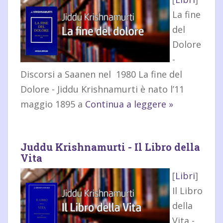
La fine
del
Dolore
-
Discorsi a Saanen nel 1980 La fine del
Dolore - Jiddu Krishnamurti è nato l’11
maggio 1895 a
Continua a leggere »
Juddu Krishnamurti - Il Libro della
Vita
[
Libri
]
Il Libro
della
Vita -